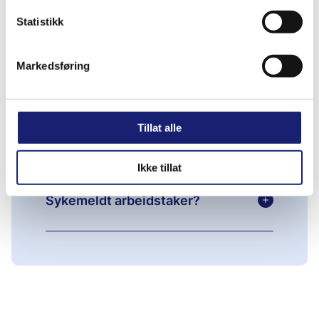
Statistikk
Premiesatser fartstidbasert
+
ordning
Markedsføring
Premiesatser inntektsbasert
Tillat alle
+
ordning
Ikke tillat
+
Sykemeldt arbeidstaker?