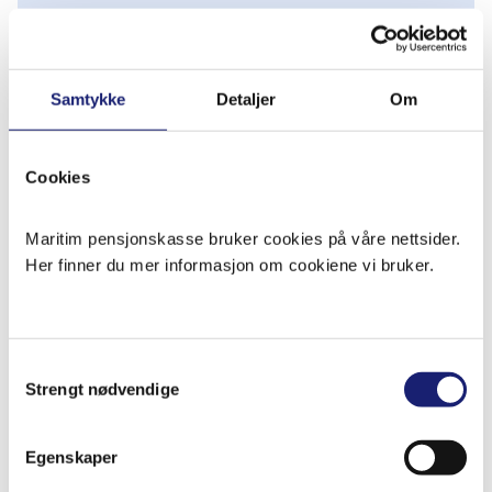
+
Inntektsbasert ordning
Samtykke
Detaljer
Om
+
Arbeidsgiverpremie
Cookies
Maritim pensjonskasse bruker cookies på våre nettsider.
Beregning av arbeidsgiverpremie
Her finner du mer informasjon om cookiene vi bruker.
+
for mannskap på fiske- og
fangstfartøyer
Samtykkevalg
Strengt nødvendige
Innlevering av premieoppgaver for
våre medlemmer skjer seks
+
ganger i året etter følgende
Egenskaper
datoer