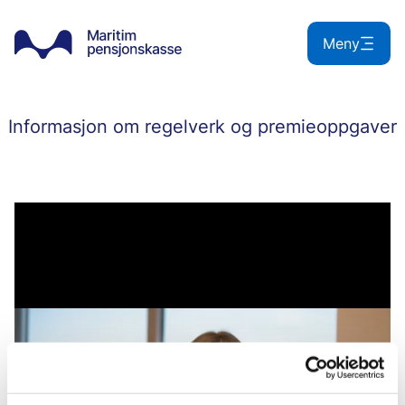
Hopp
til
Meny
innhold
Informasjon om regelverk og premieoppgaver