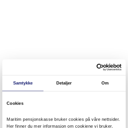
Storbritannia gikk ut av EU (Brexit) den 1. januar 2020.
De som jobbet på norske skip ved årsskiftet 2020/2021,
skal fortsatt være medlem av MPK også etter årsskiftet
Samtykke
Detaljer
Om
2020/2021.
Den «grenseoverskridende situasjonen»,
altså arbeid på norske skip, må fortsette «uten avbrudd»
(Separasjonsavtalen art. 29 nr. 2).
Cookies
For Briter som ble ansatt på norske skip etter årsskiftet
2020/2021, gjelder den bilaterale trygdeavtalen mellom
Maritim pensjonskasse bruker cookies på våre nettsider.
Norge og Storbritannia. Artikkel 7 i denne avtalen sier at
Her finner du mer informasjon om cookiene vi bruker.