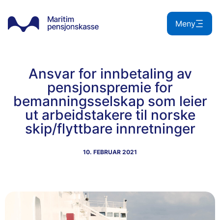
Hopp
til
Meny
innhold
Ansvar for innbetaling av
pensjonspremie for
bemanningsselskap som leier
ut arbeidstakere til norske
skip/flyttbare innretninger
10. FEBRUAR 2021