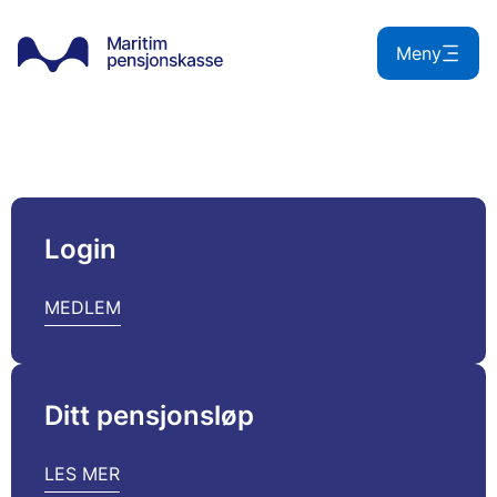
Hopp
til
Meny
innhold
Login
MEDLEM
Ditt pensjonsløp
LES MER