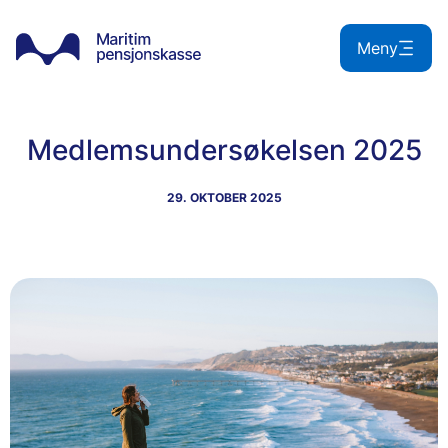
Hopp
til
Meny
innhold
Medlemsundersøkelsen 2025
29. OKTOBER 2025