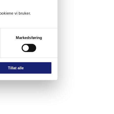
okiene vi bruker.
ndige oppdateringane
ogging bankid eller
Markedsføring
 førebels ingen dato
Tillat alle
n på mobilen, så har