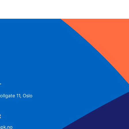
r
llgate 11, Oslo
t
pk.no