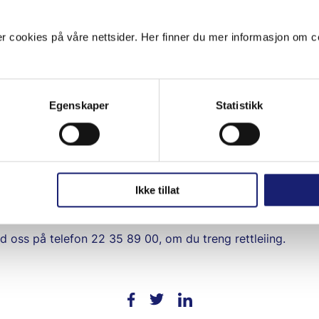
no fjerna frå Apple App Store og frå Google *Play
 cookies på våre nettsider. Her finner du mer informasjon om co
era synleg på telefonen din, men han vil ikkje ha dei nødve
ber derfor om at du slettar appen.
sjonen i medlemsportalen via nettsidene våre mpk.no (innl
Egenskaper
Statistikk
 tilby medlemmene våre ein ny og forbetra app, men me har
 klar.
Ikke tillat
 til mpk.no som favoritt i nettlesaren eller på heimskjerme
d oss på telefon 22 35 89 00, om du treng rettleiing.