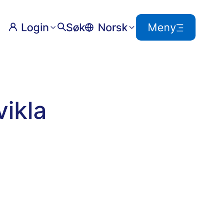
Login
Søk
Norsk
Meny
vikla