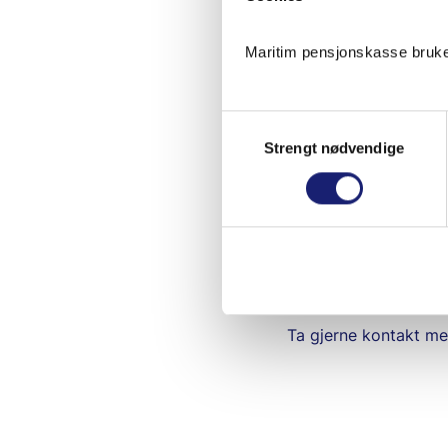
Appen «Ditt PTS» er 
Maritim pensjonskasse bruker
Appen vil framleis v
for optimal bruk. Me 
Samtykkevalg
Du finn same informa
Strengt nødvendige
MinID)
På sikt ønskjer me å
for når denne vil vera
Hugs at du kan leggja
du enkel tilgang.
Ta gjerne kontakt me