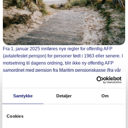
Fra 1. januar 2025 innføres nye regler for offentlig AFP
(avtalefestet pensjon) for personer født i 1963 eller senere. I
motsetning til dagens ordning, blir ikke ny offentlig AFP
samordnet med pensjon fra Maritim pensjonskasse (fra vår
side).
Samtykke
Detaljer
Om
For å få ny offentlig AFP, må du oppfylle flere krav. Ett av
disse er at du ikke kan motta visse typer pensjonslignende
ytelser i de tre siste årene før du tar ut AFP. Pensjon fra
Cookies
Maritim pensjonskasse er i denne sammenheng en