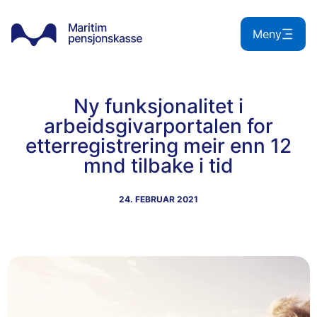
Hopp
til
Meny
innhold
Ny funksjonalitet i
arbeidsgivarportalen for
etterregistrering meir enn 12
mnd tilbake i tid
24. FEBRUAR 2021